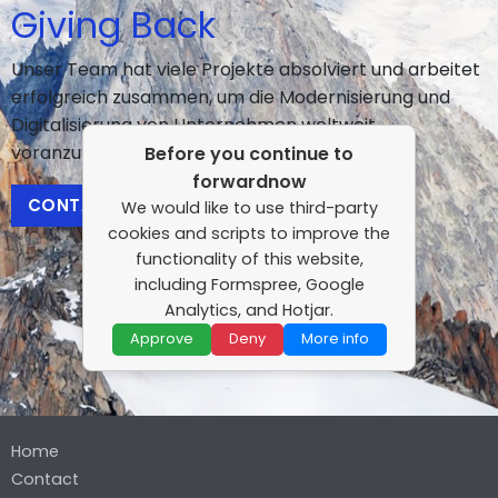
Giving Back
Unser Team hat viele Projekte absolviert und arbeitet
erfolgreich zusammen, um die Modernisierung und
Digitalisierung von Unternehmen weltweit
voranzutreiben.
Before you continue to
forwardnow
CONTACT US
We would like to use third-party
cookies and scripts to improve the
functionality of this website,
including Formspree, Google
Analytics, and Hotjar.
Approve
Deny
More info
Home
Contact