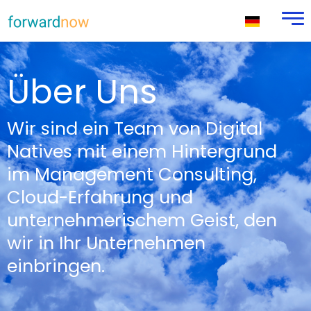
Über Uns
Wir sind ein Team von Digital
Natives mit einem Hintergrund
im Management Consulting,
Cloud-Erfahrung und
unternehmerischem Geist, den
wir in Ihr Unternehmen
einbringen.