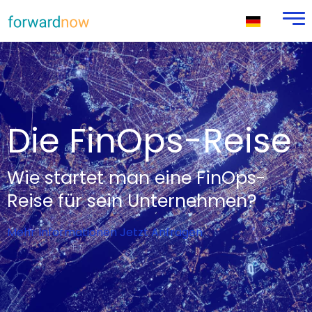
Die FinOps-Reise
Wie startet man eine FinOps-
Reise für sein Unternehmen?
Mehr Informationen
Jetzt Anfragen