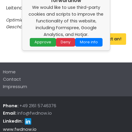
forwardnow
We would like to use third-party
Leitender Berater
cookies and scripts to improve the
Optimieren Sie die Abstimmung zwischen IT und
functionality of this website,
Geschäft mit Expertenrat und klaren Strategien.
including Formspree, Google
Analytics, and Hotjar.
Sprechen Sie mich direkt an!
Approve
Deny
More info
Home
Contact
Impressum
Phone:
+49 2161 5746376
Email:
info@fwdnow.io
LinkedIn:
www.fwdnow.io