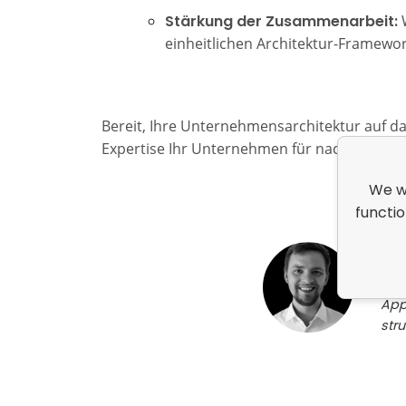
Stärkung der Zusammenarbeit:
W
einheitlichen Architektur-Framewor
Bereit, Ihre Unternehmensarchitektur auf d
Expertise Ihr Unternehmen für nachhaltigen
We wo
functio
Ja
Ent
Scha
App
stru