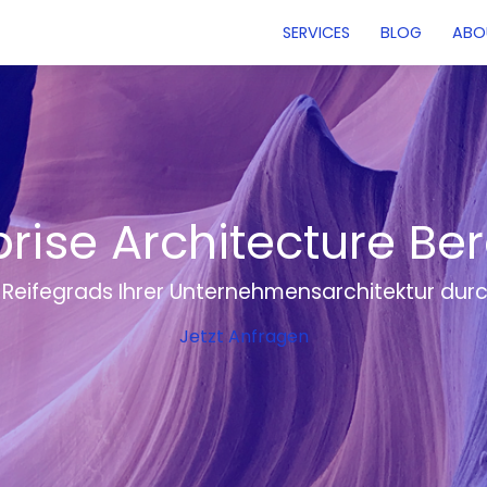
SERVICES
BLOG
ABO
prise Architecture Be
 Reifegrads Ihrer Unternehmensarchitektur dur
Jetzt Anfragen