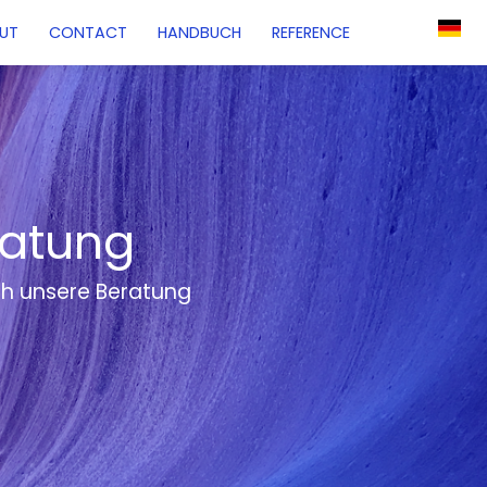
UT
CONTACT
HANDBUCH
REFERENCE
ratung
ch unsere Beratung