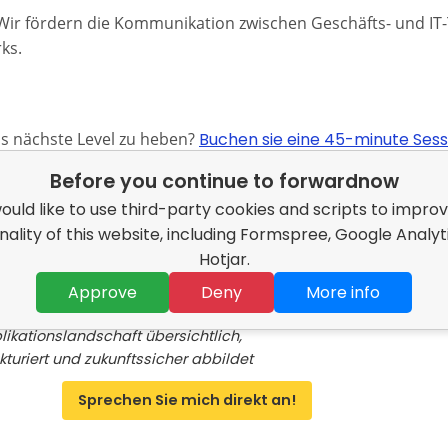
ir fördern die Kommunikation zwischen Geschäfts- und IT
ks.
as nächste Level zu heben?
Buchen sie eine 45-minute Ses
 Erfolg transformieren kann.
Before you continue to forwardnow
uld like to use third-party cookies and scripts to impro
nality of this website, including Formspree, Google Analyt
n Schrödter
Hotjar.
erprise Architekt
Approve
Deny
More info
ffen Sie eine zentrale Plattform, die Ihre
likationslandschaft übersichtlich,
kturiert und zukunftssicher abbildet
Sprechen Sie mich direkt an!